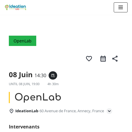
Aller
au
contenu
OpenLab
favorite_border
share
08 Juin
14:30
event_repeat
UNTIL
08 JUIN, 19:00
4h 30m
OpenLab
IdeationLab
60 Avenue de France, Annecy, France
Intervenants