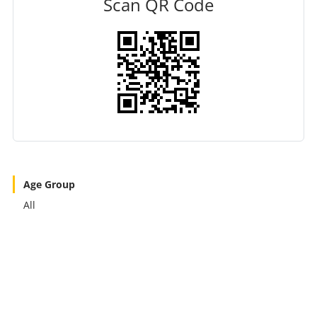
Scan QR Code
Age Group
All