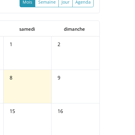
Mois
Semaine
Jour
Agenda
samedi
dimanche
1
2
8
9
15
16