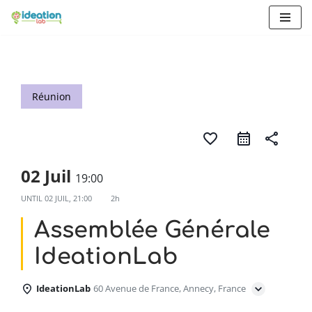
Aller
au
contenu
Réunion
favorite_border
share
02 Juil
19:00
UNTIL
02 JUIL, 21:00
2h
Assemblée Générale
IdeationLab
IdeationLab
60 Avenue de France, Annecy, France