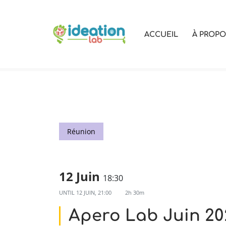
Aller
ACCUEIL
À PROP
au
contenu
Réunion
12 Juin
18:30
UNTIL
12 JUIN, 21:00
2h 30m
Apero Lab Juin 20