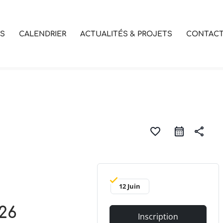
OS
CALENDRIER
ACTUALITÉS & PROJETS
CONTAC
favorite_border
share
12 Juin
26
Inscription