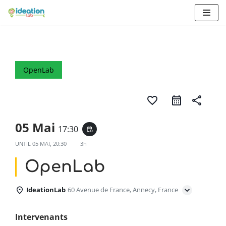
Aller
au
contenu
OpenLab
favorite_border
share
05 Mai
17:30
event_repeat
UNTIL
05 MAI, 20:30
3h
OpenLab
IdeationLab
60 Avenue de France, Annecy, France
Intervenants