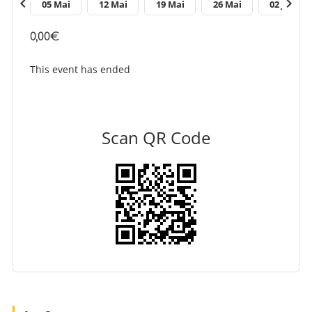
chevron_left
chevron_right
Avr
05 Mai
12 Mai
19 Mai
26 Mai
02 Juin
0,00€
This event has ended
Scan QR Code