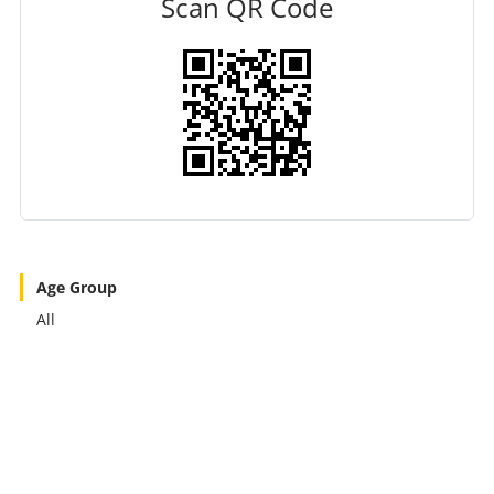
Scan QR Code
Age Group
All