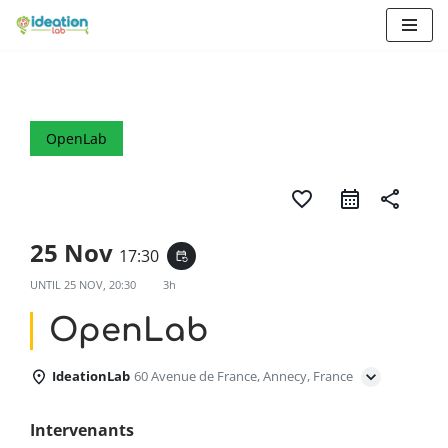
Aller
au
contenu
OpenLab
favorite_border
share
25 Nov
17:30
event_repeat
UNTIL
25 NOV, 20:30
3h
OpenLab
IdeationLab
60 Avenue de France, Annecy, France
Intervenants