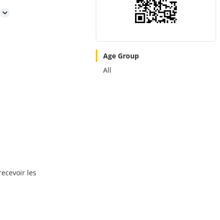
Age Group
All
recevoir les