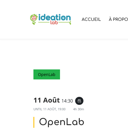
Aller
ACCUEIL
À PROP
au
contenu
OpenLab
11 Août
14:30
event_repeat
UNTIL
11 AOÛT, 19:00
4h 30m
OpenLab