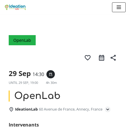
Aller
au
contenu
OpenLab
favorite_border
share
29 Sep
14:30
event_repeat
UNTIL
29 SEP, 19:00
4h 30m
OpenLab
IdeationLab
60 Avenue de France, Annecy, France
Intervenants