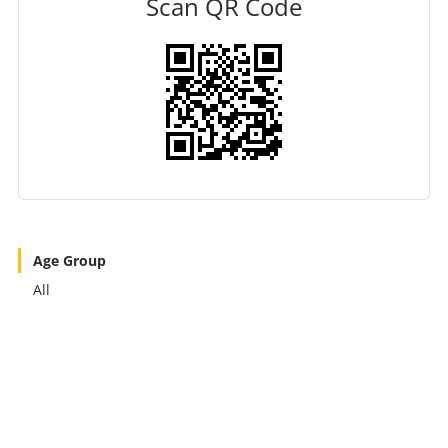
Scan QR Code
Age Group
All