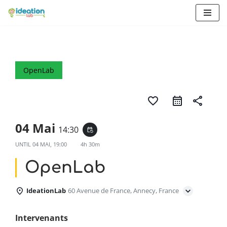
Aller
au
contenu
OpenLab
favorite_border
share
04 Mai
14:30
event_repeat
UNTIL
04 MAI, 19:00
4h 30m
OpenLab
IdeationLab
60 Avenue de France, Annecy, France
Intervenants