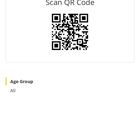
Scan QR Code
Age Group
All