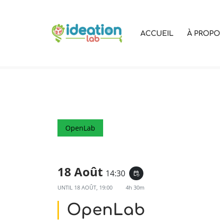
Aller
ACCUEIL
À PROP
au
contenu
OpenLab
18 Août
14:30
event_repeat
UNTIL
18 AOÛT, 19:00
4h 30m
OpenLab