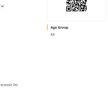
Age Group
All
recevoir les