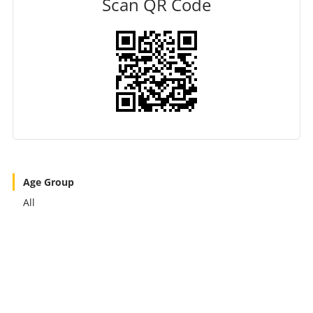
Scan QR Code
Age Group
All