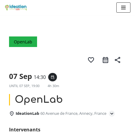
Aller
au
contenu
OpenLab
favorite_border
share
07 Sep
14:30
event_repeat
UNTIL
07 SEP, 19:00
4h 30m
OpenLab
IdeationLab
60 Avenue de France, Annecy, France
Intervenants