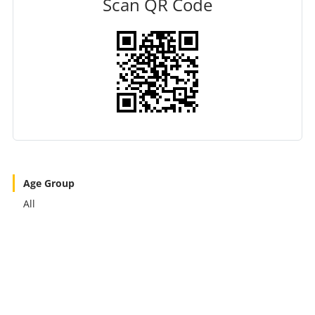
Scan QR Code
Age Group
All