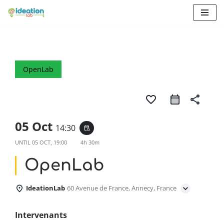
Aller
au
contenu
OpenLab
favorite_border
share
05 Oct
14:30
event_repeat
UNTIL
05 OCT, 19:00
4h 30m
OpenLab
IdeationLab
60 Avenue de France, Annecy, France
Intervenants