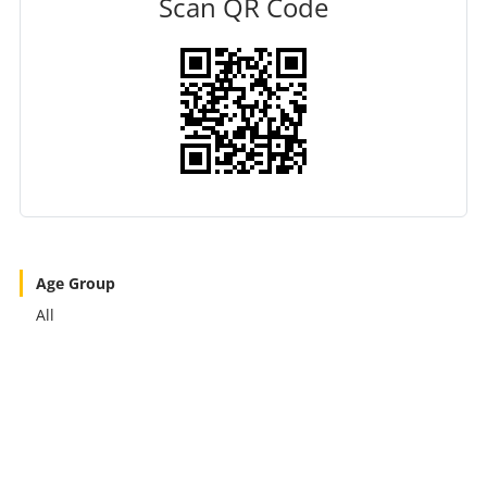
Scan QR Code
Age Group
All