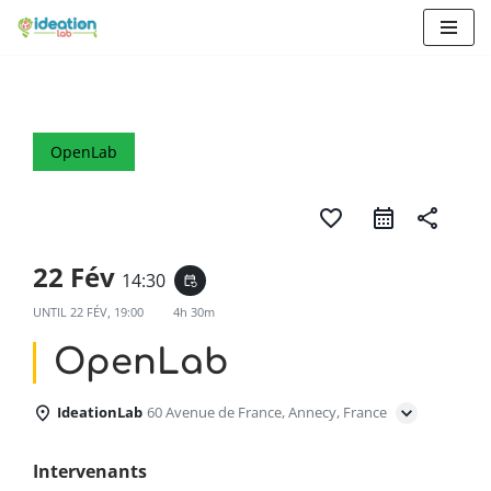
Aller
au
contenu
OpenLab
favorite_border
share
22 Fév
14:30
event_repeat
UNTIL
22 FÉV, 19:00
4h 30m
OpenLab
IdeationLab
60 Avenue de France, Annecy, France
Intervenants