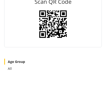
Scan QR Code
Age Group
All