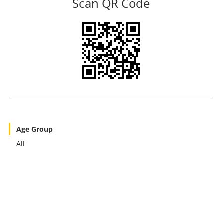
Scan QR Code
Age Group
All