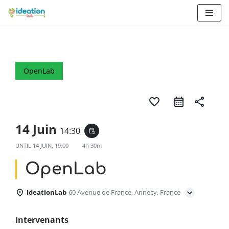
Aller
au
contenu
OpenLab
favorite_border
share
14 Juin
14:30
event_repeat
UNTIL
14 JUIN, 19:00
4h 30m
OpenLab
IdeationLab
60 Avenue de France, Annecy, France
Intervenants