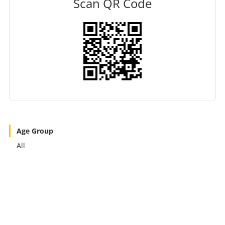
Scan QR Code
Age Group
All