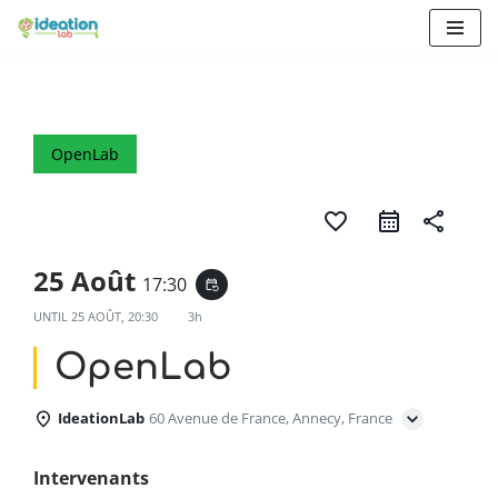
Aller
au
contenu
OpenLab
favorite_border
share
25 Août
17:30
event_repeat
UNTIL
25 AOÛT, 20:30
3h
OpenLab
IdeationLab
60 Avenue de France, Annecy, France
Intervenants