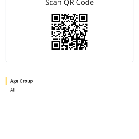
Scan QR Code
Age Group
All