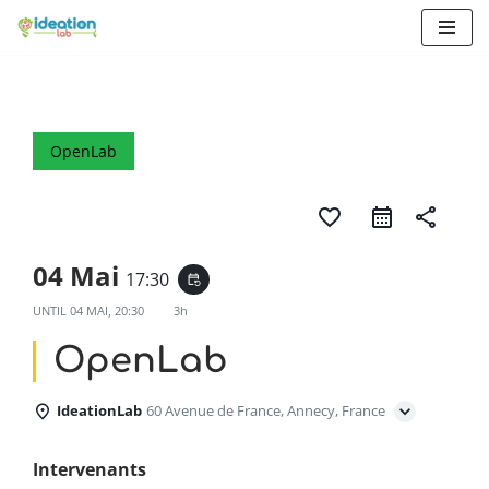
Aller
au
contenu
OpenLab
favorite_border
share
04 Mai
17:30
event_repeat
UNTIL
04 MAI, 20:30
3h
OpenLab
IdeationLab
60 Avenue de France, Annecy, France
Intervenants