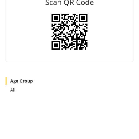
Scan QR Code
Age Group
All