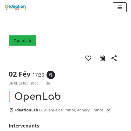
Aller
au
contenu
OpenLab
favorite_border
share
02 Fév
17:30
event_repeat
UNTIL
02 FÉV, 20:30
3h
OpenLab
IdeationLab
60 Avenue de France, Annecy, France
Intervenants