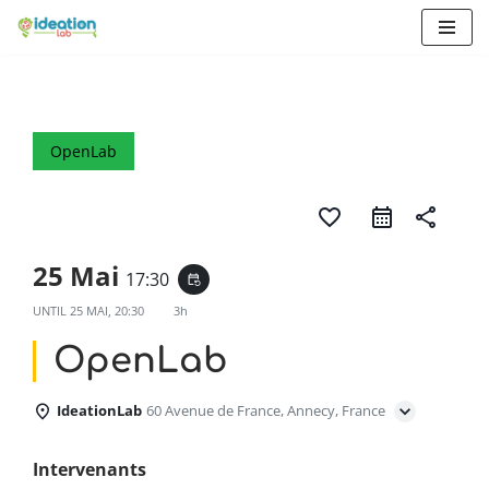
Aller
au
contenu
OpenLab
favorite_border
share
25 Mai
17:30
event_repeat
UNTIL
25 MAI, 20:30
3h
OpenLab
IdeationLab
60 Avenue de France, Annecy, France
Intervenants