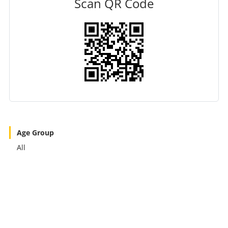
Scan QR Code
Age Group
All