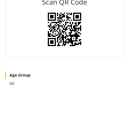
Scan QR Code
Age Group
All