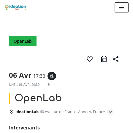
Aller
au
contenu
OpenLab
favorite_border
share
06 Avr
17:30
event_repeat
UNTIL
06 AVR, 20:30
3h
OpenLab
IdeationLab
60 Avenue de France, Annecy, France
Intervenants